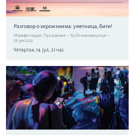
Разговор о хероизмима: уметница, бити!
Манифестације
,
Предавање
Бy
бељанскимусеум
28. јун 2022.
Четвртак, 14. јул, 21 час